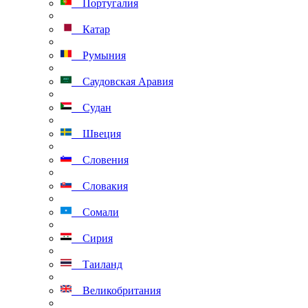
Португалия
Катар
Румыния
Саудовская Аравия
Судан
Швеция
Словения
Словакия
Сомали
Сирия
Таиланд
Великобритания