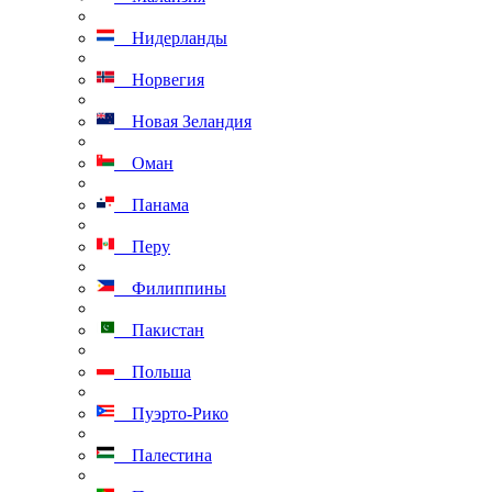
Нидерланды
Норвегия
Новая Зеландия
Оман
Панама
Перу
Филиппины
Пакистан
Польша
Пуэрто-Рико
Палестина