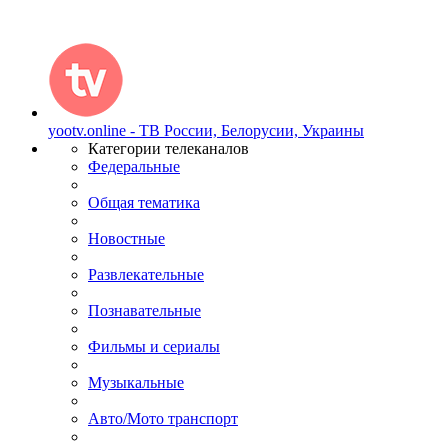
yootv.online - ТВ России, Белорусии, Украины
Категории телеканалов
Федеральные
Общая тематика
Новостные
Развлекательные
Познавательные
Фильмы и сериалы
Музыкальные
Авто/Мото транспорт