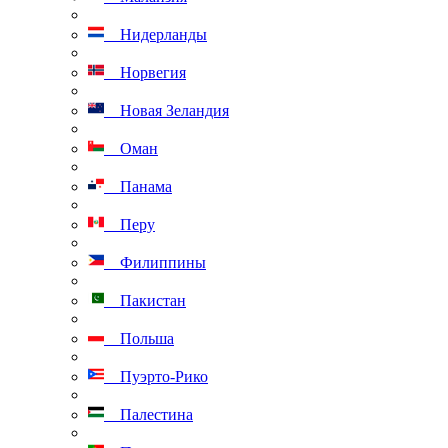
Нидерланды
Норвегия
Новая Зеландия
Оман
Панама
Перу
Филиппины
Пакистан
Польша
Пуэрто-Рико
Палестина