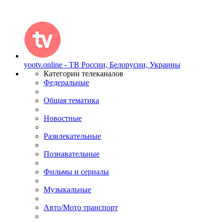
yootv.online - ТВ России, Белорусии, Украины
Категории телеканалов
Федеральные
Общая тематика
Новостные
Развлекательные
Познавательные
Фильмы и сериалы
Музыкальные
Авто/Мото транспорт