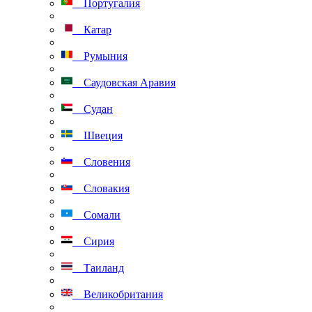
Португалия
Катар
Румыния
Саудовская Аравия
Судан
Швеция
Словения
Словакия
Сомали
Сирия
Таиланд
Великобритания