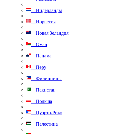
Нидерланды
Норвегия
Новая Зеландия
Оман
Панама
Перу
Филиппины
Пакистан
Польша
Пуэрто-Рико
Палестина