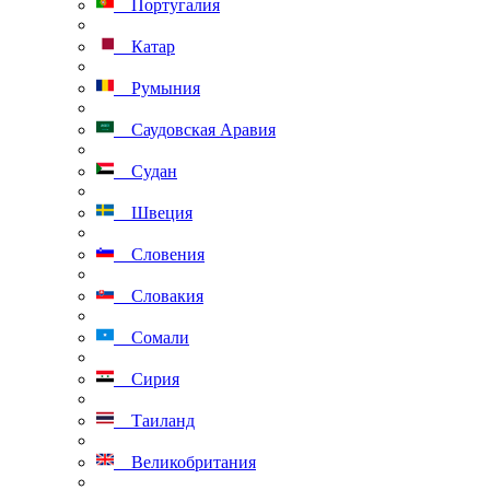
Португалия
Катар
Румыния
Саудовская Аравия
Судан
Швеция
Словения
Словакия
Сомали
Сирия
Таиланд
Великобритания