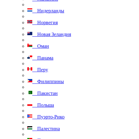
Нидерланды
Норвегия
Новая Зеландия
Оман
Панама
Перу
Филиппины
Пакистан
Польша
Пуэрто-Рико
Палестина