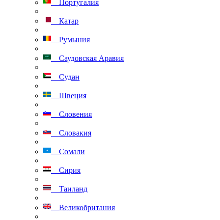
Португалия
Катар
Румыния
Саудовская Аравия
Судан
Швеция
Словения
Словакия
Сомали
Сирия
Таиланд
Великобритания