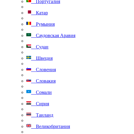
Португалия
Катар
Румыния
Саудовская Аравия
Судан
Швеция
Словения
Словакия
Сомали
Сирия
Таиланд
Великобритания