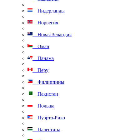
Нидерланды
Норвегия
Новая Зеландия
Оман
Панама
Перу
Филиппины
Пакистан
Польша
Пуэрто-Рико
Палестина