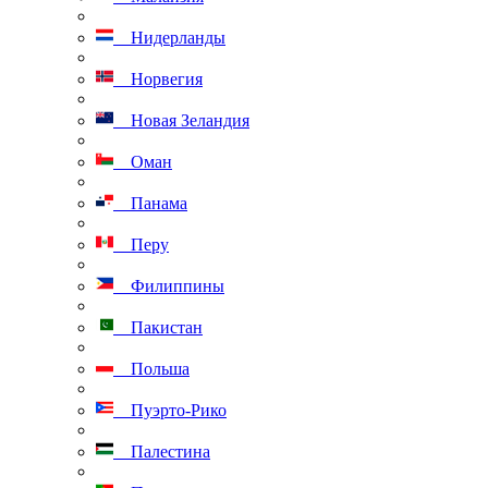
Нидерланды
Норвегия
Новая Зеландия
Оман
Панама
Перу
Филиппины
Пакистан
Польша
Пуэрто-Рико
Палестина