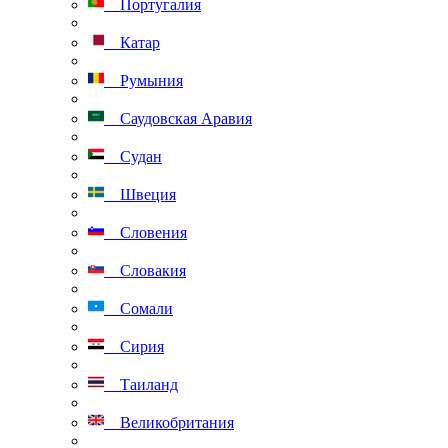
Португалия
Катар
Румыния
Саудовская Аравия
Судан
Швеция
Словения
Словакия
Сомали
Сирия
Таиланд
Великобритания