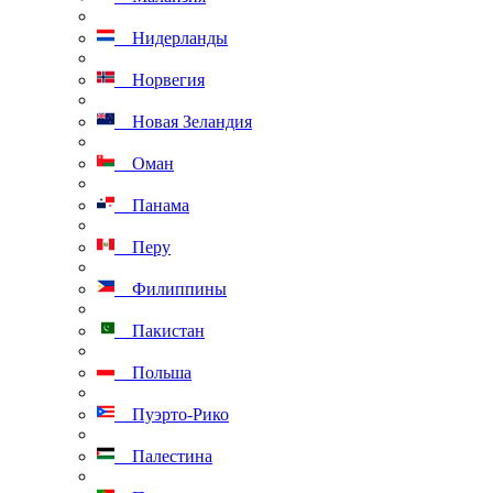
Нидерланды
Норвегия
Новая Зеландия
Оман
Панама
Перу
Филиппины
Пакистан
Польша
Пуэрто-Рико
Палестина