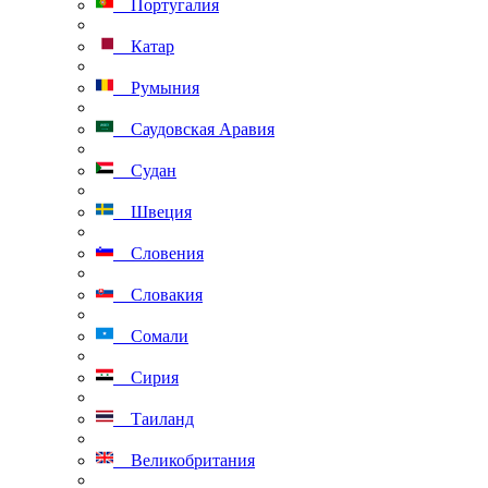
Португалия
Катар
Румыния
Саудовская Аравия
Судан
Швеция
Словения
Словакия
Сомали
Сирия
Таиланд
Великобритания