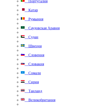
Португалия
Катар
Румыния
Саудовская Аравия
Судан
Швеция
Словения
Словакия
Сомали
Сирия
Таиланд
Великобритания