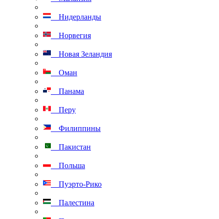
Нидерланды
Норвегия
Новая Зеландия
Оман
Панама
Перу
Филиппины
Пакистан
Польша
Пуэрто-Рико
Палестина