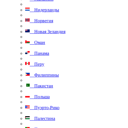
Нидерланды
Норвегия
Новая Зеландия
Оман
Панама
Перу
Филиппины
Пакистан
Польша
Пуэрто-Рико
Палестина