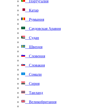
Португалия
Катар
Румыния
Саудовская Аравия
Судан
Швеция
Словения
Словакия
Сомали
Сирия
Таиланд
Великобритания