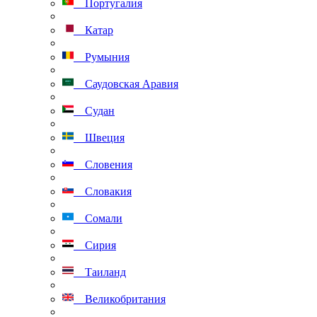
Португалия
Катар
Румыния
Саудовская Аравия
Судан
Швеция
Словения
Словакия
Сомали
Сирия
Таиланд
Великобритания