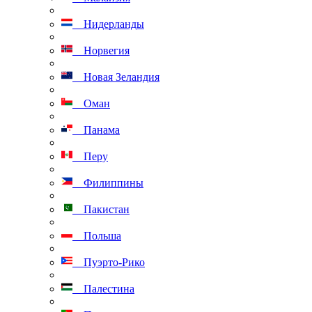
Нидерланды
Норвегия
Новая Зеландия
Оман
Панама
Перу
Филиппины
Пакистан
Польша
Пуэрто-Рико
Палестина