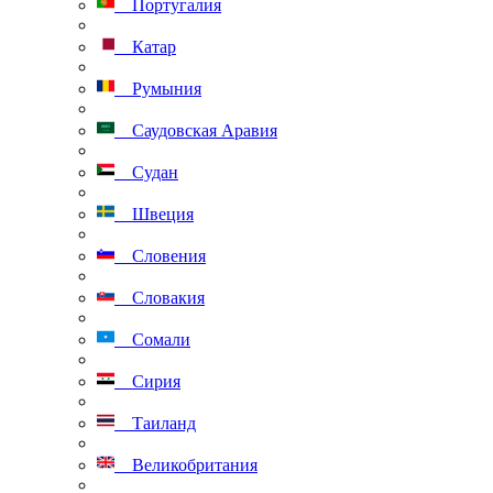
Португалия
Катар
Румыния
Саудовская Аравия
Судан
Швеция
Словения
Словакия
Сомали
Сирия
Таиланд
Великобритания