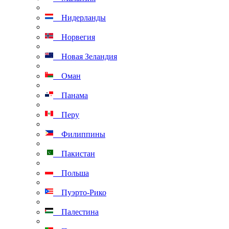
Нидерланды
Норвегия
Новая Зеландия
Оман
Панама
Перу
Филиппины
Пакистан
Польша
Пуэрто-Рико
Палестина