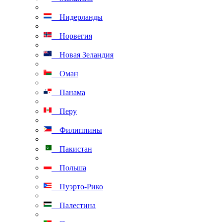
Нидерланды
Норвегия
Новая Зеландия
Оман
Панама
Перу
Филиппины
Пакистан
Польша
Пуэрто-Рико
Палестина