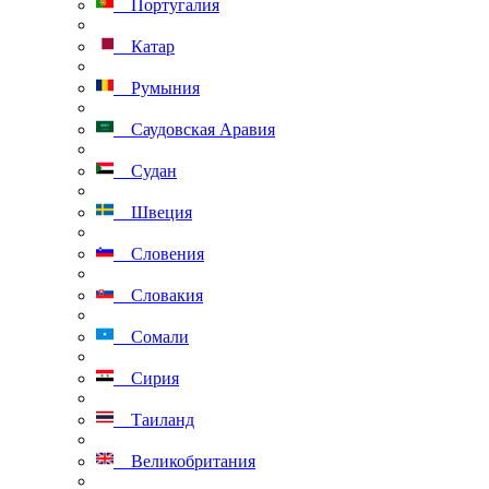
Португалия
Катар
Румыния
Саудовская Аравия
Судан
Швеция
Словения
Словакия
Сомали
Сирия
Таиланд
Великобритания