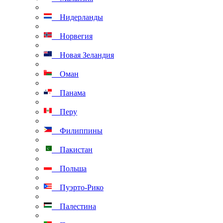
Нидерланды
Норвегия
Новая Зеландия
Оман
Панама
Перу
Филиппины
Пакистан
Польша
Пуэрто-Рико
Палестина