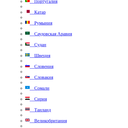
Португалия
Катар
Румыния
Саудовская Аравия
Судан
Швеция
Словения
Словакия
Сомали
Сирия
Таиланд
Великобритания