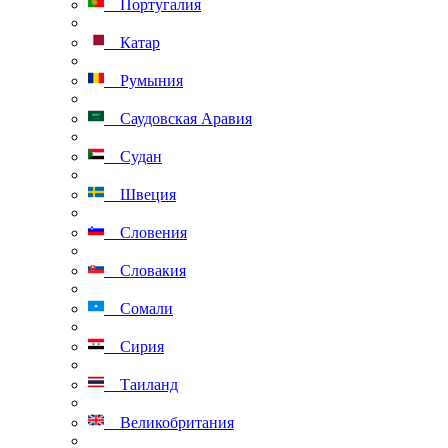
Португалия
Катар
Румыния
Саудовская Аравия
Судан
Швеция
Словения
Словакия
Сомали
Сирия
Таиланд
Великобритания