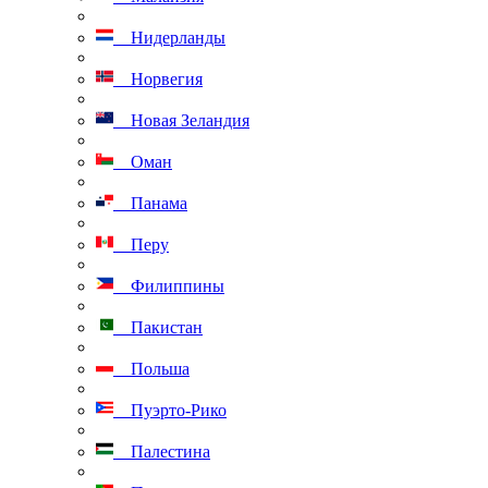
Нидерланды
Норвегия
Новая Зеландия
Оман
Панама
Перу
Филиппины
Пакистан
Польша
Пуэрто-Рико
Палестина