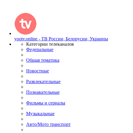
yootv.online - ТВ России, Белорусии, Украины
Категории телеканалов
Федеральные
Общая тематика
Новостные
Развлекательные
Познавательные
Фильмы и сериалы
Музыкальные
Авто/Мото транспорт