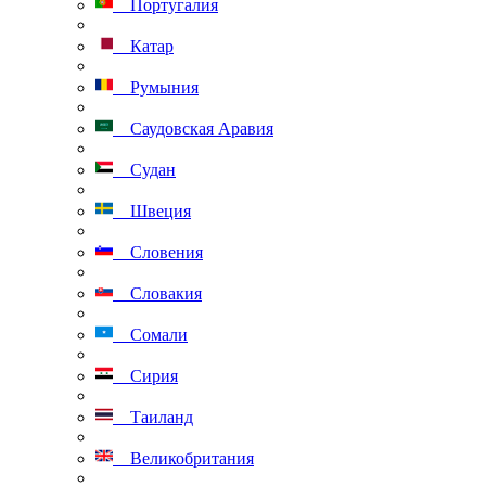
Португалия
Катар
Румыния
Саудовская Аравия
Судан
Швеция
Словения
Словакия
Сомали
Сирия
Таиланд
Великобритания