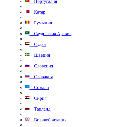
Португалия
Катар
Румыния
Саудовская Аравия
Судан
Швеция
Словения
Словакия
Сомали
Сирия
Таиланд
Великобритания