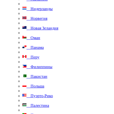
Нидерланды
Норвегия
Новая Зеландия
Оман
Панама
Перу
Филиппины
Пакистан
Польша
Пуэрто-Рико
Палестина