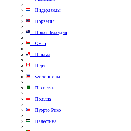
Нидерланды
Норвегия
Новая Зеландия
Оман
Панама
Перу
Филиппины
Пакистан
Польша
Пуэрто-Рико
Палестина