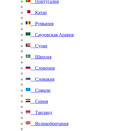
Португалия
Катар
Румыния
Саудовская Аравия
Судан
Швеция
Словения
Словакия
Сомали
Сирия
Таиланд
Великобритания