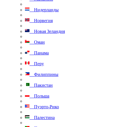
Нидерланды
Норвегия
Новая Зеландия
Оман
Панама
Перу
Филиппины
Пакистан
Польша
Пуэрто-Рико
Палестина