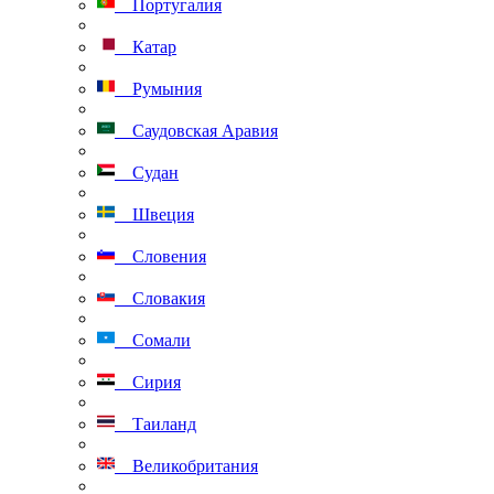
Португалия
Катар
Румыния
Саудовская Аравия
Судан
Швеция
Словения
Словакия
Сомали
Сирия
Таиланд
Великобритания