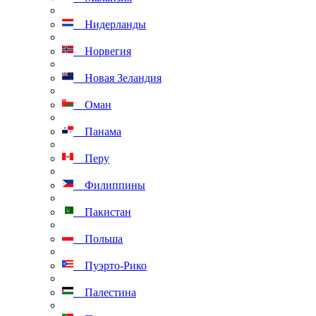
Нидерланды
Норвегия
Новая Зеландия
Оман
Панама
Перу
Филиппины
Пакистан
Польша
Пуэрто-Рико
Палестина