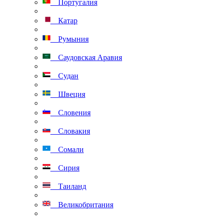
Португалия
Катар
Румыния
Саудовская Аравия
Судан
Швеция
Словения
Словакия
Сомали
Сирия
Таиланд
Великобритания