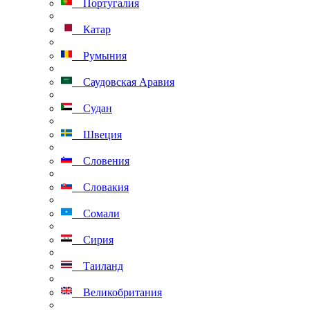
Португалия
Катар
Румыния
Саудовская Аравия
Судан
Швеция
Словения
Словакия
Сомали
Сирия
Таиланд
Великобритания