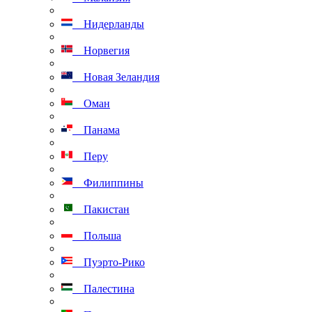
Нидерланды
Норвегия
Новая Зеландия
Оман
Панама
Перу
Филиппины
Пакистан
Польша
Пуэрто-Рико
Палестина