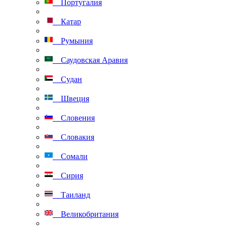
Португалия
Катар
Румыния
Саудовская Аравия
Судан
Швеция
Словения
Словакия
Сомали
Сирия
Таиланд
Великобритания