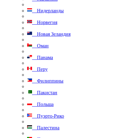
Нидерланды
Норвегия
Новая Зеландия
Оман
Панама
Перу
Филиппины
Пакистан
Польша
Пуэрто-Рико
Палестина