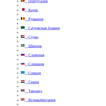
Португалия
Катар
Румыния
Саудовская Аравия
Судан
Швеция
Словения
Словакия
Сомали
Сирия
Таиланд
Великобритания