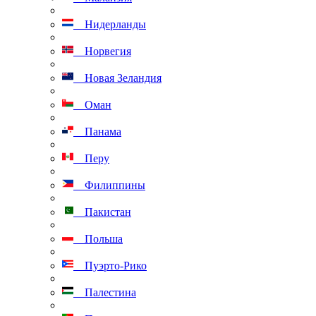
Нидерланды
Норвегия
Новая Зеландия
Оман
Панама
Перу
Филиппины
Пакистан
Польша
Пуэрто-Рико
Палестина