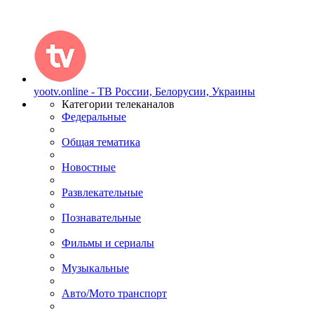
yootv.online - ТВ России, Белорусии, Украины
Категории телеканалов
Федеральные
Общая тематика
Новостные
Развлекательные
Познавательные
Фильмы и сериалы
Музыкальные
Авто/Мото транспорт