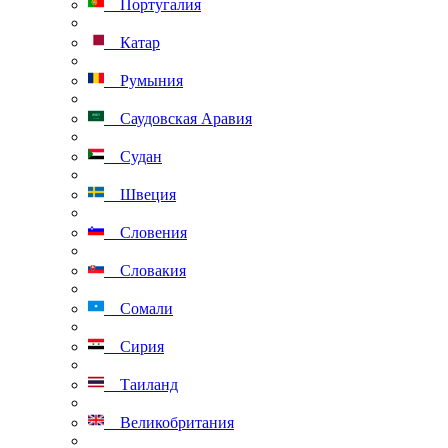
Португалия
Катар
Румыния
Саудовская Аравия
Судан
Швеция
Словения
Словакия
Сомали
Сирия
Таиланд
Великобритания