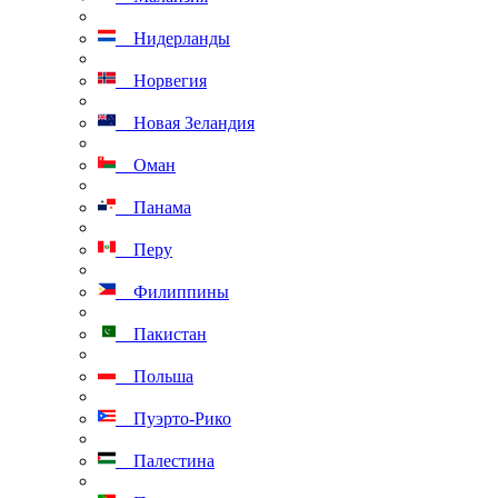
Нидерланды
Норвегия
Новая Зеландия
Оман
Панама
Перу
Филиппины
Пакистан
Польша
Пуэрто-Рико
Палестина