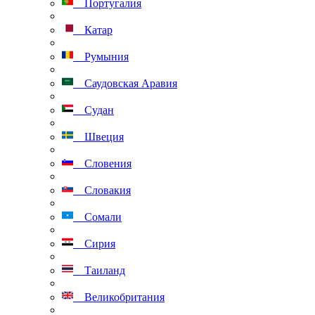
Португалия
Катар
Румыния
Саудовская Аравия
Судан
Швеция
Словения
Словакия
Сомали
Сирия
Таиланд
Великобритания