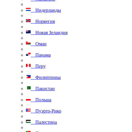
Нидерланды
Норвегия
Новая Зеландия
Оман
Панама
Перу
Филиппины
Пакистан
Польша
Пуэрто-Рико
Палестина