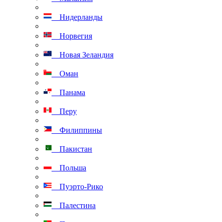
Нидерланды
Норвегия
Новая Зеландия
Оман
Панама
Перу
Филиппины
Пакистан
Польша
Пуэрто-Рико
Палестина