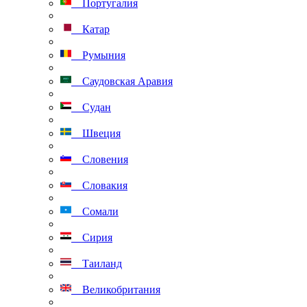
Португалия
Катар
Румыния
Саудовская Аравия
Судан
Швеция
Словения
Словакия
Сомали
Сирия
Таиланд
Великобритания