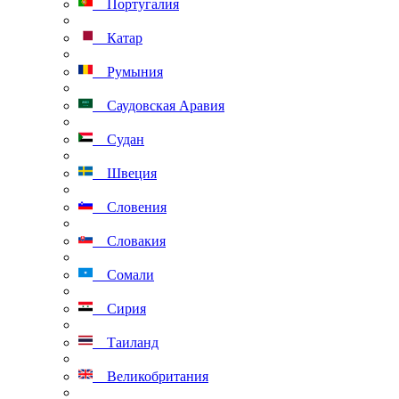
Португалия
Катар
Румыния
Саудовская Аравия
Судан
Швеция
Словения
Словакия
Сомали
Сирия
Таиланд
Великобритания