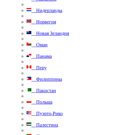
Нидерланды
Норвегия
Новая Зеландия
Оман
Панама
Перу
Филиппины
Пакистан
Польша
Пуэрто-Рико
Палестина