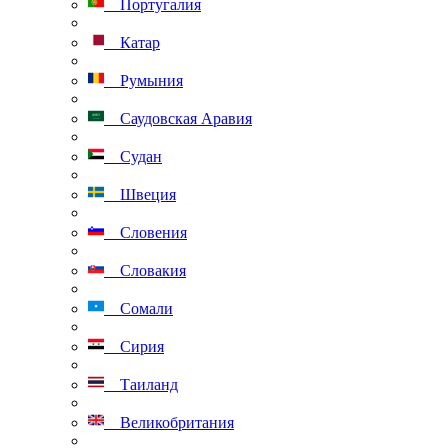
Португалия
Катар
Румыния
Саудовская Аравия
Судан
Швеция
Словения
Словакия
Сомали
Сирия
Таиланд
Великобритания