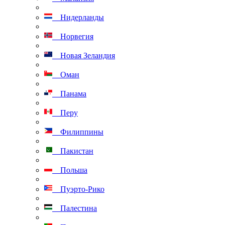
Нидерланды
Норвегия
Новая Зеландия
Оман
Панама
Перу
Филиппины
Пакистан
Польша
Пуэрто-Рико
Палестина