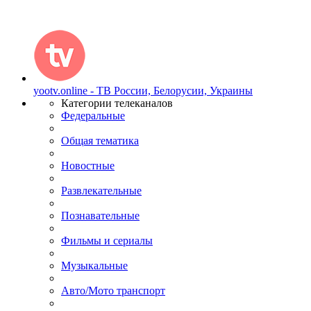
yootv.online - ТВ России, Белорусии, Украины
Категории телеканалов
Федеральные
Общая тематика
Новостные
Развлекательные
Познавательные
Фильмы и сериалы
Музыкальные
Авто/Мото транспорт