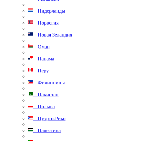
Нидерланды
Норвегия
Новая Зеландия
Оман
Панама
Перу
Филиппины
Пакистан
Польша
Пуэрто-Рико
Палестина