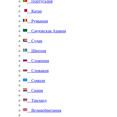
Португалия
Катар
Румыния
Саудовская Аравия
Судан
Швеция
Словения
Словакия
Сомали
Сирия
Таиланд
Великобритания