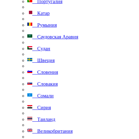
Португалия
Катар
Румыния
Саудовская Аравия
Судан
Швеция
Словения
Словакия
Сомали
Сирия
Таиланд
Великобритания