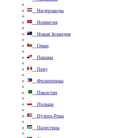
Нидерланды
Норвегия
Новая Зеландия
Оман
Панама
Перу
Филиппины
Пакистан
Польша
Пуэрто-Рико
Палестина