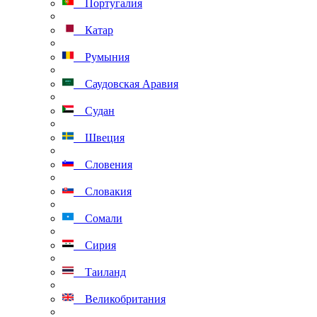
Португалия
Катар
Румыния
Саудовская Аравия
Судан
Швеция
Словения
Словакия
Сомали
Сирия
Таиланд
Великобритания