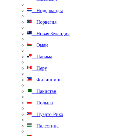
Нидерланды
Норвегия
Новая Зеландия
Оман
Панама
Перу
Филиппины
Пакистан
Польша
Пуэрто-Рико
Палестина