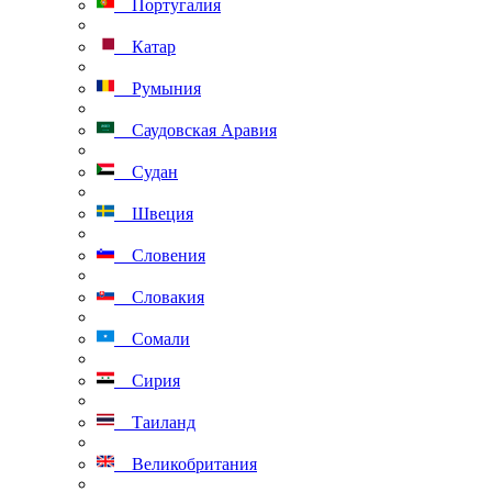
Португалия
Катар
Румыния
Саудовская Аравия
Судан
Швеция
Словения
Словакия
Сомали
Сирия
Таиланд
Великобритания