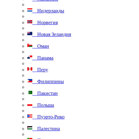
Нидерланды
Норвегия
Новая Зеландия
Оман
Панама
Перу
Филиппины
Пакистан
Польша
Пуэрто-Рико
Палестина