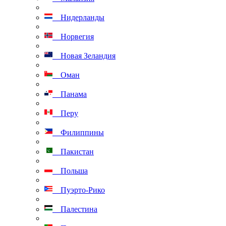
Нидерланды
Норвегия
Новая Зеландия
Оман
Панама
Перу
Филиппины
Пакистан
Польша
Пуэрто-Рико
Палестина