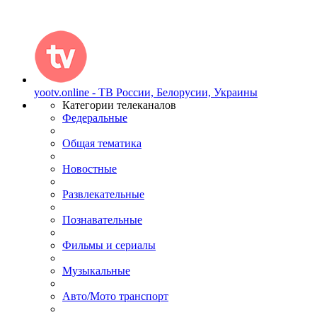
yootv.online - ТВ России, Белорусии, Украины
Категории телеканалов
Федеральные
Общая тематика
Новостные
Развлекательные
Познавательные
Фильмы и сериалы
Музыкальные
Авто/Мото транспорт