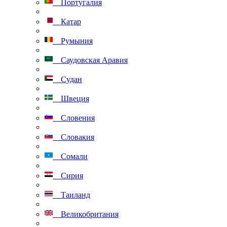
Португалия
Катар
Румыния
Саудовская Аравия
Судан
Швеция
Словения
Словакия
Сомали
Сирия
Таиланд
Великобритания