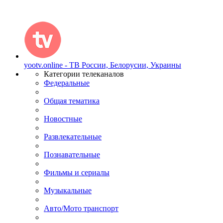
yootv.online - ТВ России, Белорусии, Украины
Категории телеканалов
Федеральные
Общая тематика
Новостные
Развлекательные
Познавательные
Фильмы и сериалы
Музыкальные
Авто/Мото транспорт