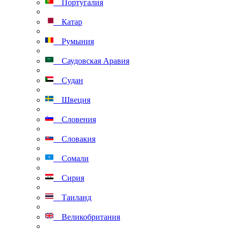
Португалия
Катар
Румыния
Саудовская Аравия
Судан
Швеция
Словения
Словакия
Сомали
Сирия
Таиланд
Великобритания