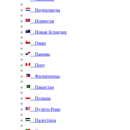
Нидерланды
Норвегия
Новая Зеландия
Оман
Панама
Перу
Филиппины
Пакистан
Польша
Пуэрто-Рико
Палестина