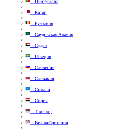
Португалия
Катар
Румыния
Саудовская Аравия
Судан
Швеция
Словения
Словакия
Сомали
Сирия
Таиланд
Великобритания