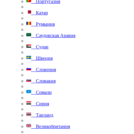
Португалия
Катар
Румыния
Саудовская Аравия
Судан
Швеция
Словения
Словакия
Сомали
Сирия
Таиланд
Великобритания