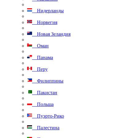
Нидерланды
Норвегия
Новая Зеландия
Оман
Панама
Перу
Филиппины
Пакистан
Польша
Пуэрто-Рико
Палестина