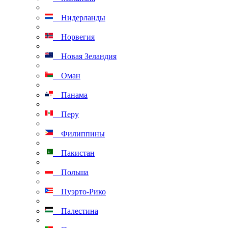
Нидерланды
Норвегия
Новая Зеландия
Оман
Панама
Перу
Филиппины
Пакистан
Польша
Пуэрто-Рико
Палестина