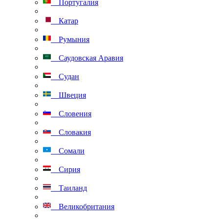
Португалия
Катар
Румыния
Саудовская Аравия
Судан
Швеция
Словения
Словакия
Сомали
Сирия
Таиланд
Великобритания