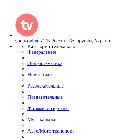
yootv.online - ТВ России, Белорусии, Украины
Категории телеканалов
Федеральные
Общая тематика
Новостные
Развлекательные
Познавательные
Фильмы и сериалы
Музыкальные
Авто/Мото транспорт