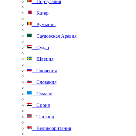
Португалия
Катар
Румыния
Саудовская Аравия
Судан
Швеция
Словения
Словакия
Сомали
Сирия
Таиланд
Великобритания