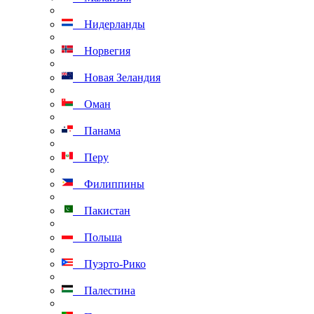
Нидерланды
Норвегия
Новая Зеландия
Оман
Панама
Перу
Филиппины
Пакистан
Польша
Пуэрто-Рико
Палестина