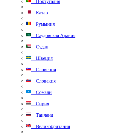
Португалия
Катар
Румыния
Саудовская Аравия
Судан
Швеция
Словения
Словакия
Сомали
Сирия
Таиланд
Великобритания