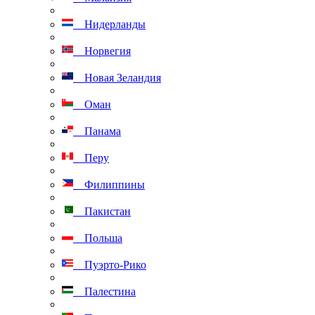
Нидерланды
Норвегия
Новая Зеландия
Оман
Панама
Перу
Филиппины
Пакистан
Польша
Пуэрто-Рико
Палестина