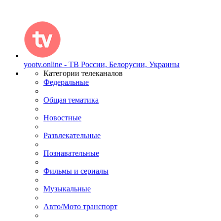
yootv.online - ТВ России, Белорусии, Украины
Категории телеканалов
Федеральные
Общая тематика
Новостные
Развлекательные
Познавательные
Фильмы и сериалы
Музыкальные
Авто/Мото транспорт