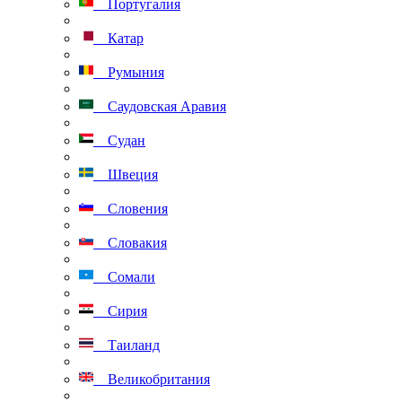
Португалия
Катар
Румыния
Саудовская Аравия
Судан
Швеция
Словения
Словакия
Сомали
Сирия
Таиланд
Великобритания