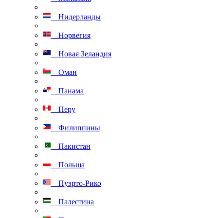
Нидерланды
Норвегия
Новая Зеландия
Оман
Панама
Перу
Филиппины
Пакистан
Польша
Пуэрто-Рико
Палестина