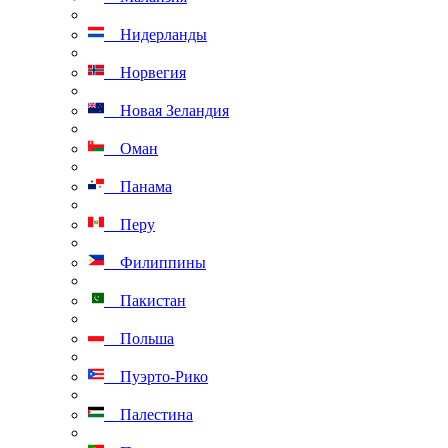
Нидерланды
Норвегия
Новая Зеландия
Оман
Панама
Перу
Филиппины
Пакистан
Польша
Пуэрто-Рико
Палестина