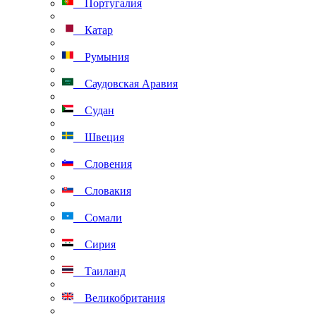
Португалия
Катар
Румыния
Саудовская Аравия
Судан
Швеция
Словения
Словакия
Сомали
Сирия
Таиланд
Великобритания