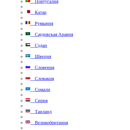
Португалия
Катар
Румыния
Саудовская Аравия
Судан
Швеция
Словения
Словакия
Сомали
Сирия
Таиланд
Великобритания