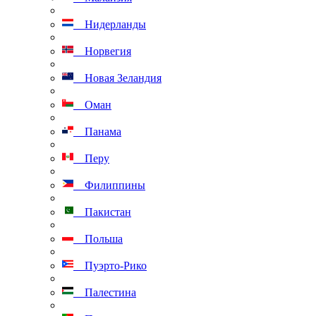
Нидерланды
Норвегия
Новая Зеландия
Оман
Панама
Перу
Филиппины
Пакистан
Польша
Пуэрто-Рико
Палестина