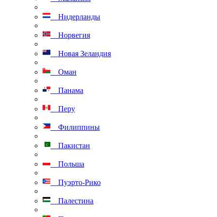
Нидерланды
Норвегия
Новая Зеландия
Оман
Панама
Перу
Филиппины
Пакистан
Польша
Пуэрто-Рико
Палестина