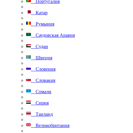
Португалия
Катар
Румыния
Саудовская Аравия
Судан
Швеция
Словения
Словакия
Сомали
Сирия
Таиланд
Великобритания