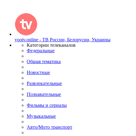
yootv.online - ТВ России, Белорусии, Украины
Категории телеканалов
Федеральные
Общая тематика
Новостные
Развлекательные
Познавательные
Фильмы и сериалы
Музыкальные
Авто/Мото транспорт