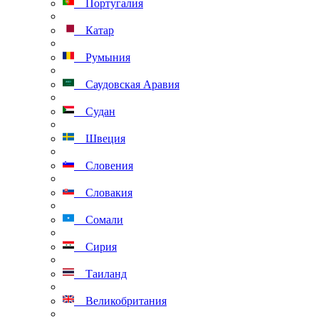
Португалия
Катар
Румыния
Саудовская Аравия
Судан
Швеция
Словения
Словакия
Сомали
Сирия
Таиланд
Великобритания