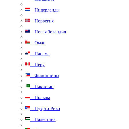
Нидерланды
Норвегия
Новая Зеландия
Оман
Панама
Перу
Филиппины
Пакистан
Польша
Пуэрто-Рико
Палестина