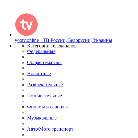
yootv.online - ТВ России, Белорусии, Украины
Категории телеканалов
Федеральные
Общая тематика
Новостные
Развлекательные
Познавательные
Фильмы и сериалы
Музыкальные
Авто/Мото транспорт