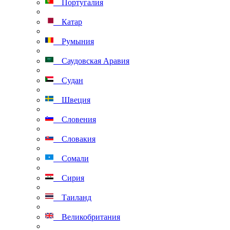
Португалия
Катар
Румыния
Саудовская Аравия
Судан
Швеция
Словения
Словакия
Сомали
Сирия
Таиланд
Великобритания