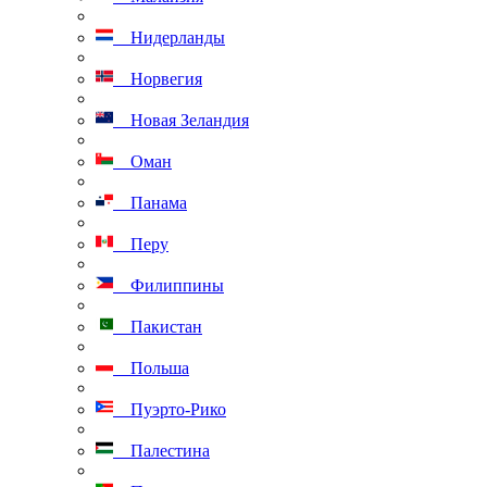
Нидерланды
Норвегия
Новая Зеландия
Оман
Панама
Перу
Филиппины
Пакистан
Польша
Пуэрто-Рико
Палестина