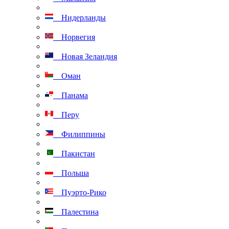
Нидерланды
Норвегия
Новая Зеландия
Оман
Панама
Перу
Филиппины
Пакистан
Польша
Пуэрто-Рико
Палестина