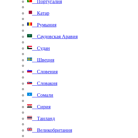
Португалия
Катар
Румыния
Саудовская Аравия
Судан
Швеция
Словения
Словакия
Сомали
Сирия
Таиланд
Великобритания