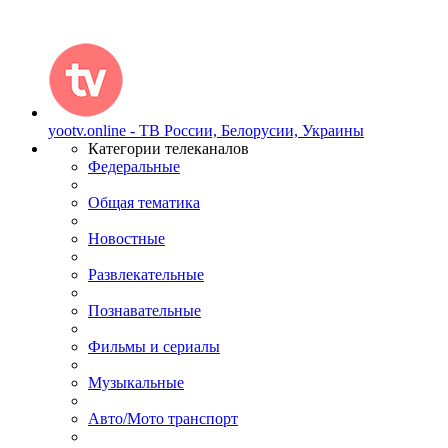
yootv.online - ТВ России, Белорусии, Украины
Категории телеканалов
Федеральные
Общая тематика
Новостные
Развлекательные
Познавательные
Фильмы и сериалы
Музыкальные
Авто/Мото транспорт