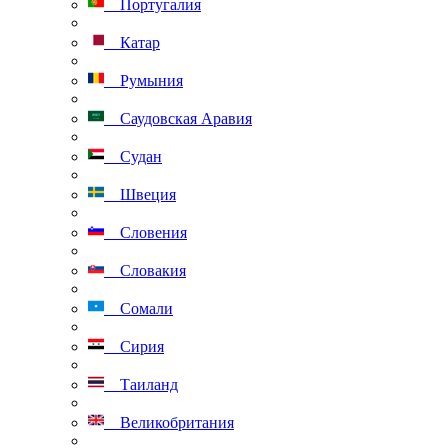
Португалия
Катар
Румыния
Саудовская Аравия
Судан
Швеция
Словения
Словакия
Сомали
Сирия
Таиланд
Великобритания