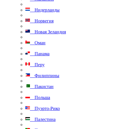
Нидерланды
Норвегия
Новая Зеландия
Оман
Панама
Перу
Филиппины
Пакистан
Польша
Пуэрто-Рико
Палестина