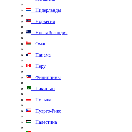
Нидерланды
Норвегия
Новая Зеландия
Оман
Панама
Перу
Филиппины
Пакистан
Польша
Пуэрто-Рико
Палестина