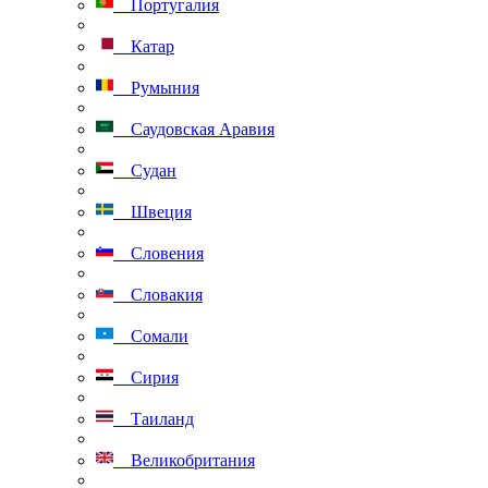
Португалия
Катар
Румыния
Саудовская Аравия
Судан
Швеция
Словения
Словакия
Сомали
Сирия
Таиланд
Великобритания