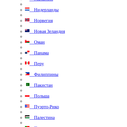
Нидерланды
Норвегия
Новая Зеландия
Оман
Панама
Перу
Филиппины
Пакистан
Польша
Пуэрто-Рико
Палестина