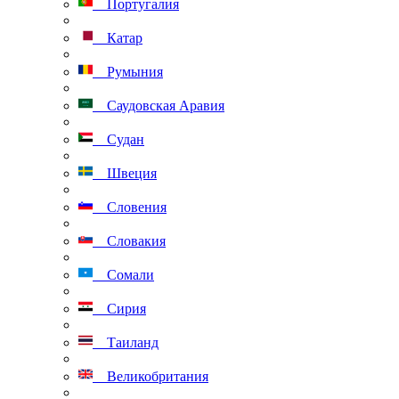
Португалия
Катар
Румыния
Саудовская Аравия
Судан
Швеция
Словения
Словакия
Сомали
Сирия
Таиланд
Великобритания