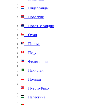
Нидерланды
Норвегия
Новая Зеландия
Оман
Панама
Перу
Филиппины
Пакистан
Польша
Пуэрто-Рико
Палестина