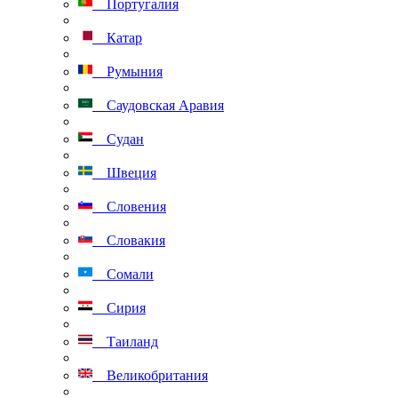
Португалия
Катар
Румыния
Саудовская Аравия
Судан
Швеция
Словения
Словакия
Сомали
Сирия
Таиланд
Великобритания