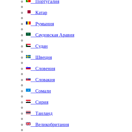
Португалия
Катар
Румыния
Саудовская Аравия
Судан
Швеция
Словения
Словакия
Сомали
Сирия
Таиланд
Великобритания