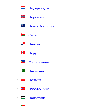
Нидерланды
Норвегия
Новая Зеландия
Оман
Панама
Перу
Филиппины
Пакистан
Польша
Пуэрто-Рико
Палестина